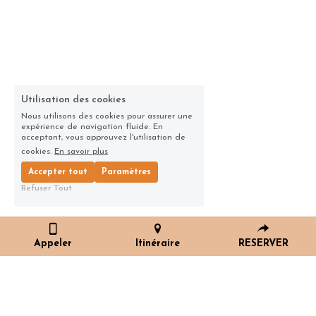
Utilisation des cookies
Nous utilisons des cookies pour assurer une
expérience de navigation fluide. En
acceptant, vous approuvez l'utilisation de
cookies.
En savoir plus
Accepter tout
Paramètres
Refuser Tout
Team buiLdings
Appeler
Itinéraire
RESERVER
Pour les deux formules, vous réaliserez un 