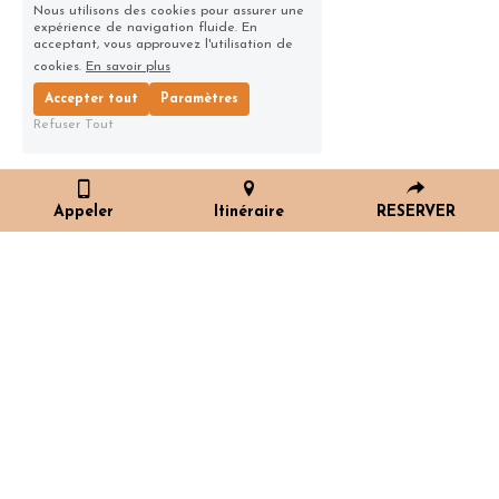
Nous utilisons des cookies pour assurer une
expérience de navigation fluide. En
acceptant, vous approuvez l'utilisation de
cookies.
En savoir plus
Accepter tout
Paramètres
Refuser Tout
Reserver
Appeler
Itinéraire
RESERVER
regalez vous chez vous avec 
Nos recettes preferées :