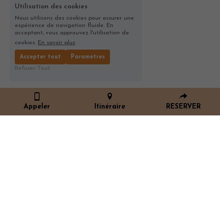
Utilisation des cookies
Nous utilisons des cookies pour assurer une
expérience de navigation fluide. En
acceptant, vous approuvez l'utilisation de
cookies.
En savoir plus
Accepter tout
Paramètres
Refuser Tout
Appeler
Itinéraire
RESERVER
ALORS VENEZ PARTAGER UN DEJEUNER OU UN 
DINER AVEC NOUS !
11 RUE ST GEORGES - 69005 LYON
Réservation vivement recommandée ci-dessous ou 